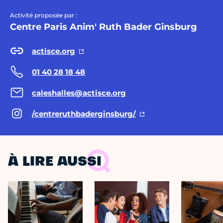
Activité proposée par :
Centre Paris Anim' Ruth Bader Ginsburg
actisce.org
01 40 28 18 48
caleshalles@actisce.org
/centreruthbaderginsburg/
À LIRE AUSSI