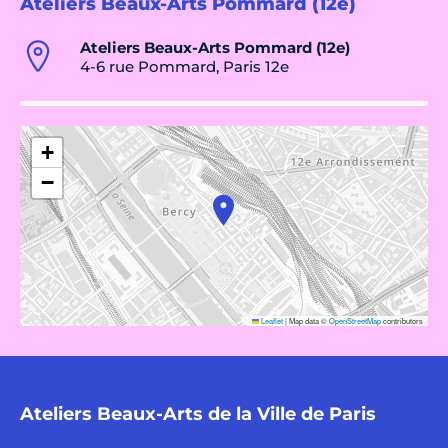
Ateliers Beaux-Arts Pommard (12e)
Ateliers Beaux-Arts Pommard (12e)
4-6 rue Pommard, Paris 12e
+
−
Leaflet
|
Map data ©
OpenStreetMap
contributors
Ateliers Beaux-Arts de la Ville de Paris