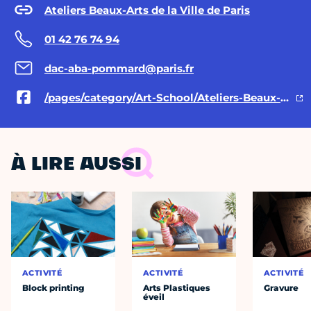
Ateliers Beaux-Arts de la Ville de Paris
01 42 76 74 94
dac-aba-pommard@paris.fr
/pages/category/Art-School/Ateliers-Beaux-Arts-de-la-Ville-de-Paris-801164436616800/
À LIRE AUSSI
ACTIVITÉ
ACTIVITÉ
ACTIVITÉ
Block printing
Arts Plastiques
Gravure
éveil