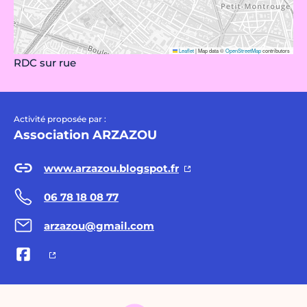
Leaflet
|
Map data ©
OpenStreetMap
contributors
RDC sur rue
Activité proposée par :
Association ARZAZOU
www.arzazou.blogspot.fr
06 78 18 08 77
arzazou@gmail.com