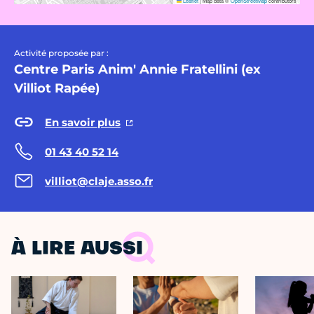
Leaflet
|
Map data ©
OpenStreetMap
contributors
Activité proposée par :
Centre Paris Anim' Annie Fratellini (ex
Villiot Rapée)
En savoir plus
01 43 40 52 14
villiot@claje.asso.fr
À LIRE AUSSI