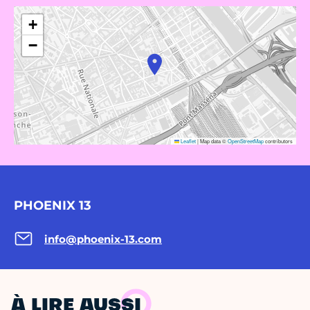
+
−
Leaflet
|
Map data ©
OpenStreetMap
contributors
PHOENIX 13
info@phoenix-13.com
À LIRE AUSSI