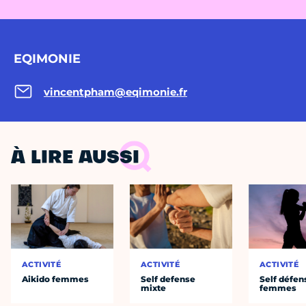
EQIMONIE
vincentpham@eqimonie.fr
À LIRE AUSSI
ACTIVITÉ
ACTIVITÉ
ACTIVITÉ
Aikido femmes
Self defense
Self défen
mixte
femmes