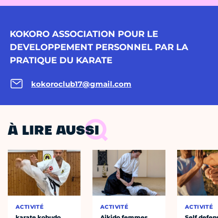
KOKORO ASSOCIATION POUR LE
DEVELOPPEMENT PERSONNEL PAR LA
PRATIQUE DU KARATE
kokoroclub17@gmail.com
À LIRE AUSSI
ACTIVITÉ
ACTIVITÉ
ACTIVITÉ
karate kobudo
Aikido femmes
Self defen