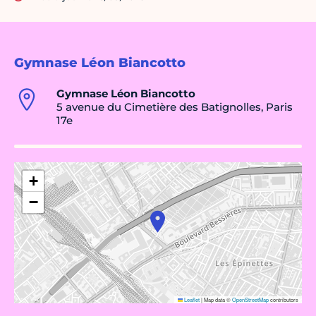
Gymnase Léon Biancotto
Gymnase Léon Biancotto
5 avenue du Cimetière des Batignolles, Paris
17e
+
−
Leaflet
|
Map data ©
OpenStreetMap
contributors