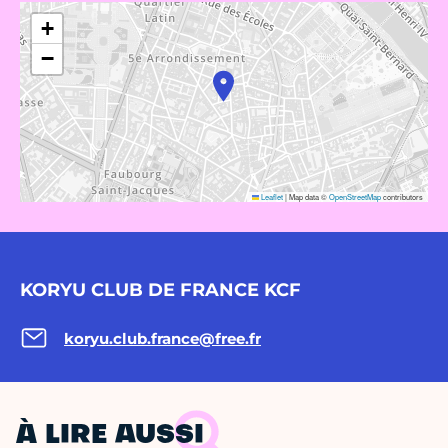
+
−
Leaflet
|
Map data ©
OpenStreetMap
contributors
KORYU CLUB DE FRANCE KCF
koryu.club.france@free.fr
À LIRE AUSSI