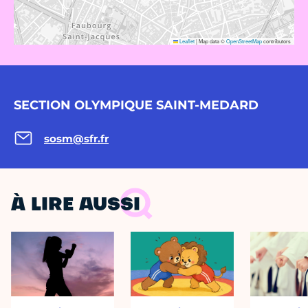
Leaflet
|
Map data ©
OpenStreetMap
contributors
SECTION OLYMPIQUE SAINT-MEDARD
sosm@sfr.fr
À LIRE AUSSI