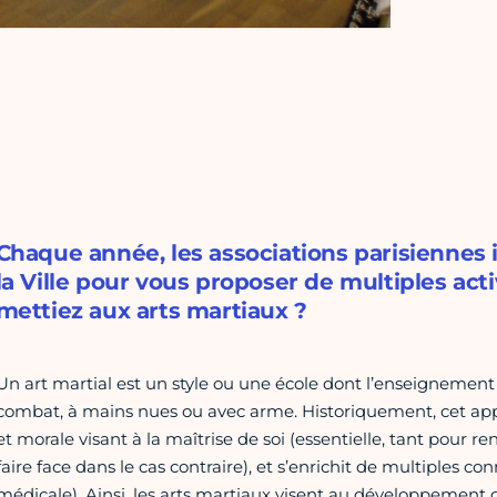
Chaque année, les associations parisiennes
la Ville pour vous proposer de multiples acti
mettiez aux arts martiaux ?
Un art martial est un style ou une école dont l’enseignemen
combat, à mains nues ou avec arme. Historiquement, cet app
et morale visant à la maîtrise de soi (essentielle, tant pour r
faire face dans le cas contraire), et s’enrichit de multiples co
médicale). Ainsi, les arts martiaux visent au développement glo