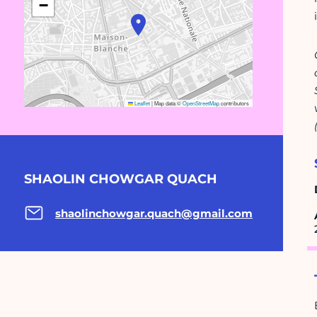
−
Leaflet
|
Map data ©
OpenStreetMap
contributors
SHAOLIN CHOWGAR QUACH
shaolinchowgar.quach@gmail.com