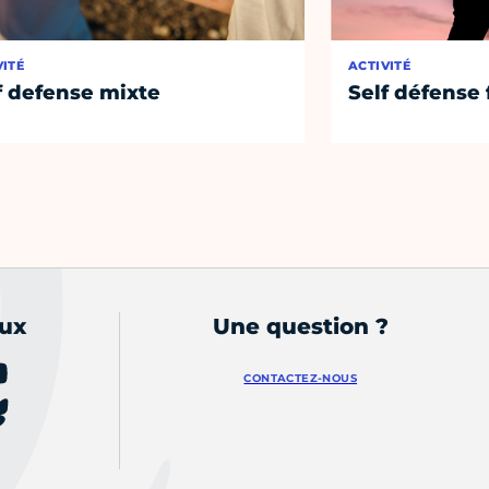
VITÉ
ACTIVITÉ
f defense mixte
Self défens
aux
Une question ?
CONTACTEZ-NOUS