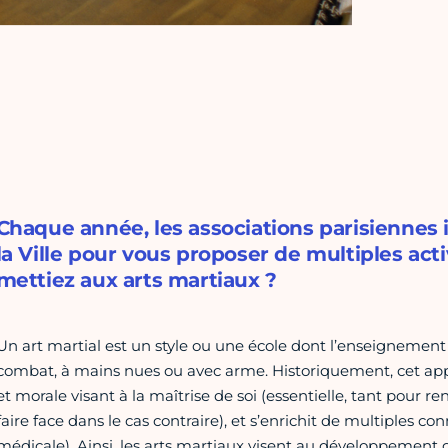
Chaque année, les associations parisiennes
la Ville pour vous proposer de multiples acti
mettiez aux arts martiaux ?
Un art martial est un style ou une école dont l’enseignemen
combat, à mains nues ou avec arme. Historiquement, cet app
et morale visant à la maîtrise de soi (essentielle, tant pour r
faire face dans le cas contraire), et s’enrichit de multiples co
médicale). Ainsi, les arts martiaux visent au développement glo