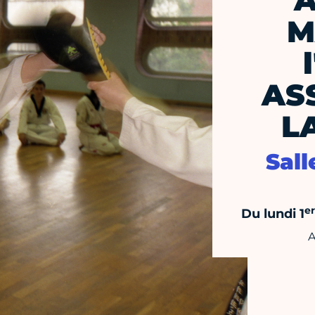
A
M
AS
L
Sall
er
Du lundi 1
A