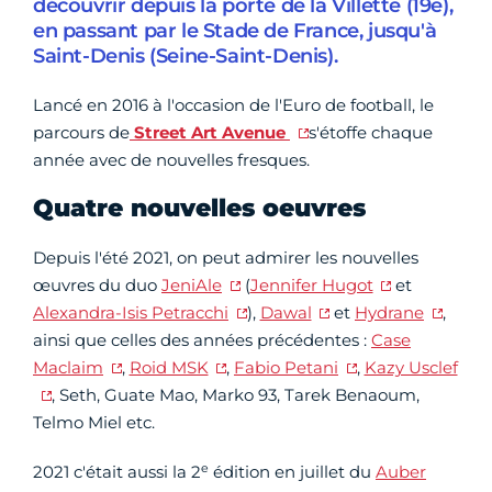
découvrir depuis la porte de la Villette (19e),
en passant par le Stade de France, jusqu'à
Saint-Denis (Seine-Saint-Denis).
Lancé en 2016 à l'occasion de l'Euro de football, le
parcours de
Street Art Avenue
s'étoffe chaque
année avec de nouvelles fresques.
Quatre nouvelles oeuvres
Depuis l'été 2021, on peut admirer les nouvelles
œuvres du duo
JeniAle
(
Jennifer Hugot
et
Alexandra-Isis Petracchi
),
Dawal
et
Hydrane
,
ainsi que celles des années précédentes :
Case
Maclaim
,
Roid MSK
,
Fabio Petani
,
Kazy Usclef
, Seth, Guate Mao, Marko 93, Tarek Benaoum,
Telmo Miel etc.
e
2021 c'était aussi la 2
édition en juillet du
Auber