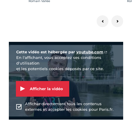
Crédit photo :
Cré
Romain Vallée
Rom
Vidéo Youtube
Cette vidéo est hébergée par
youtube.com
En l'affichant, vous acceptez ses conditions
d'utilisation
et les potentiels cookies déposés par ce site.
Afficher la vidéo
Afficher directement tous les contenus
externes et accepter les cookies pour Paris.fr.