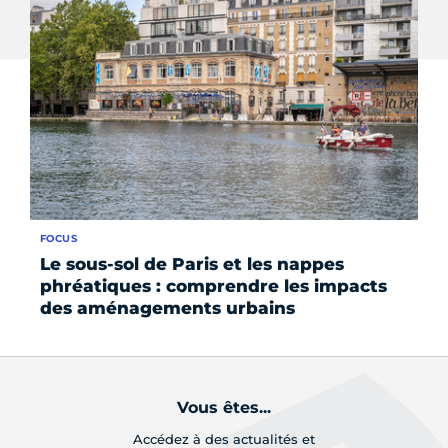
FOCUS
FO
Le sous-sol de Paris et les nappes
L
phréatiques : comprendre les impacts
in
des aménagements urbains
m
Vous êtes...
Accédez à des actualités et