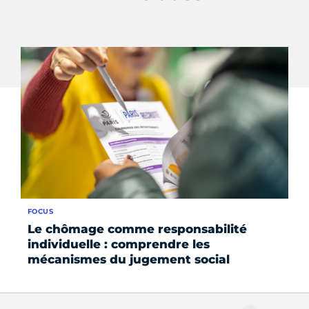
FOCUS
FO
Le chômage comme responsabilité
La
individuelle : comprendre les
pr
mécanismes du jugement social
pr