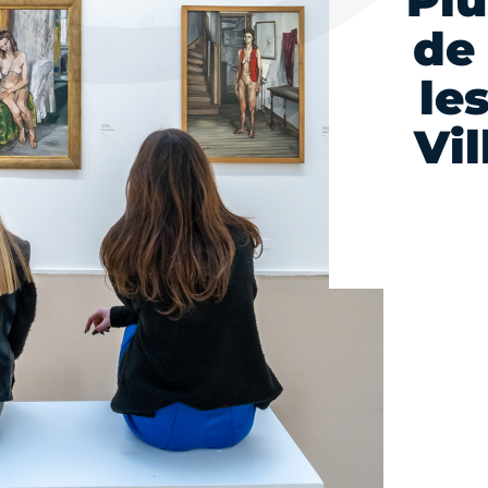
Plu
de 
le
Vil