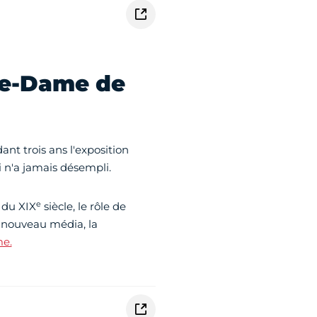
re-Dame de
dant trois ans l'exposition
i n'a jamais désempli.
e
 du XIX
siècle, le rôle de
n nouveau média, la
me.