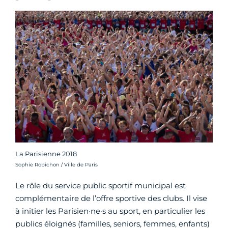
La Parisienne 2018
Crédit photo :
Sophie Robichon / Ville de Paris
Le rôle du service public sportif municipal est
complémentaire de l’offre sportive des clubs. Il vise
à initier les Parisien·ne·s au sport, en particulier les
publics éloignés (familles, seniors, femmes, enfants)