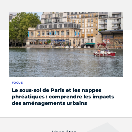
FOCUS
FO
Le sous-sol de Paris et les nappes
L
phréatiques : comprendre les impacts
in
des aménagements urbains
m