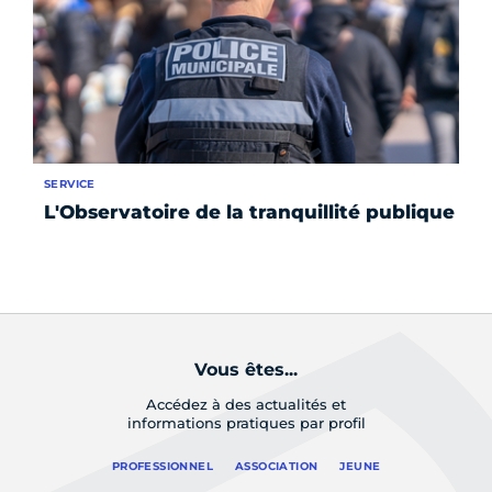
SERVICE
IN
L'Observatoire de la tranquillité publique
3 
no
m
Vous êtes...
Accédez à des actualités et
informations pratiques par profil
PROFESSIONNEL
ASSOCIATION
JEUNE