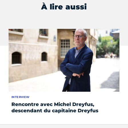
À lire aussi
INTERVIEW
AC
Rencontre avec Michel Dreyfus,
Le
descendant du capitaine Dreyfus