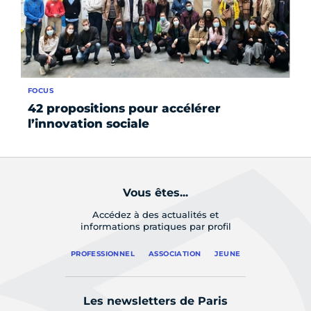
FOCUS
SÉR
42 propositions pour accélérer
3 
l’innovation sociale
ti
Vous êtes...
Accédez à des actualités et
informations pratiques par profil
PROFESSIONNEL
ASSOCIATION
JEUNE
Les newsletters de Paris