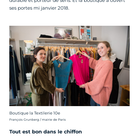
durable et porteur de sens. Et la boutique a ouvert
ses portes mi janvier 2018.
Boutique la Textilerie 10e
Crédit photo :
François Grunberg / mairie de Paris
Tout est bon dans le chiffon