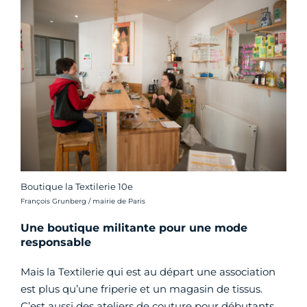
Boutique la Textilerie 10e
Crédit photo :
François Grunberg / mairie de Paris
Une boutique militante pour une mode
responsable
Mais la Textilerie qui est au départ une association
est plus qu’une friperie et un magasin de tissus.
C’est aussi des ateliers de couture pour débutants