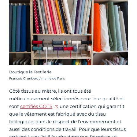
Boutique la Textilerie
Crédit photo :
François Grunberg / mairie de Paris
Côté tissus au mètre, ils ont tous été
méticuleusement sélectionnés pour leur qualité et
sont
certifiés GOTS
, une certification qui garantit
que le vêtement est fabriqué avec du tissu
biologique, dans le respect de l’environnement et
aussi des conditions de travail. Pour que leurs tissus
arrivent jusqu’ici il faudra donc que fournisseurs