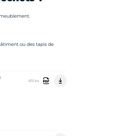
'ameublement.
bâtiment ou des tapis de
u
470 ko