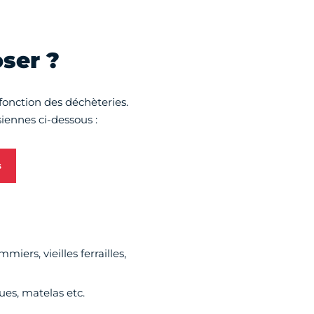
ser ?
fonction des déchèteries.
siennes ci-dessous :
s
iers, vieilles ferrailles,
es, matelas etc.