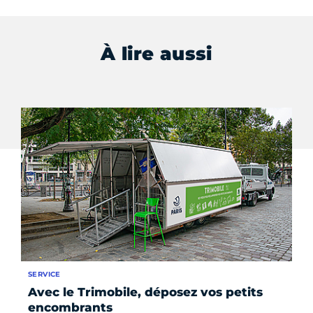
À lire aussi
SERVICE
RE
Avec le Trimobile, déposez vos petits
On
encombrants
Cy