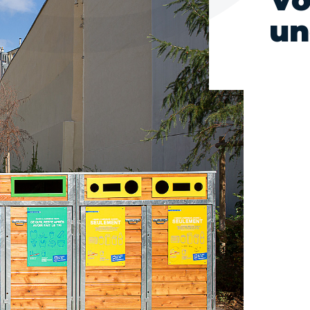
Vo
un