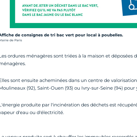
Affiche de consignes de tri bac vert pour local à poubelles.
rédit photo :
Mairie de Paris
Les ordures ménagères sont triées à la maison et déposées da
ménagères.
Elles sont ensuite acheminées dans un centre de valorisation
Moulineaux (92), Saint-Ouen (93) ou Ivry-sur-Seine (94) pour y
L'énergie produite par l'incinération des déchets est récupér
vapeur d'eau ou d'électricité.
La vapeur produite sert à chauffer les immeubles raccordés 