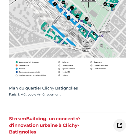
Plan du quartier Clichy Batignolles
Crédit photo :
Paris & Métropole Aménagement
StreamBuilding, un concentré
d'innovation urbaine à Clichy-
Batignolles