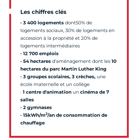
Les chiffres clés
· 3 400 logements
dont50% de
logements sociaux, 30% de logements en
accession à la propriété et 20% de
logements intermédiaires
· 12 700 emplois
· 54 hectares
d'aménagement dont les
1
0
hectares du parc Martin Luther King
· 3 groupes scolaires,
3 crèches
,
une
école maternelle et un collège
·
1 centre d'animation
un
cinéma de 7
salles
· 2 gymnases
2
· 15kWh/m
/an de consommation de
chauffage