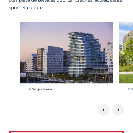
complète de services publics : crèches, écoles, santé,
sport et culture.
Crédit photo :
Cré
© Sergio Grazia
© S