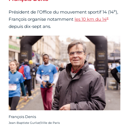
e
Président de l’Office du mouvement sportif 14 (14
),
e
François organise notamment
les 10 km du 14
depuis dix-sept ans.
François Denis
Crédit photo :
Jean-Baptiste Gurliat/Ville de Paris