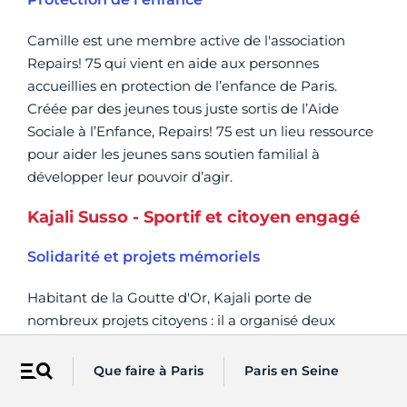
Camille est une membre active de l'association
Repairs! 75 qui vient en aide aux personnes
accueillies en protection de l’enfance de Paris.
Créée par des jeunes tous juste sortis de l’Aide
Sociale à l’Enfance, Repairs! 75 est un lieu ressource
pour aider les jeunes sans soutien familial à
développer leur pouvoir d’agir.
Kajali Susso - Sportif et citoyen engagé
Solidarité et projets mémoriels
Habitant de la Goutte d'Or, Kajali porte de
nombreux projets citoyens : il a organisé deux
séjours mémoriels à Auschwitz (2022 et 2023) et en
prépare un nouveau à Dachau en 2024. Etudiant en
Que faire à Paris
Paris en Seine
Menu
licence de mathématiques, il est également très