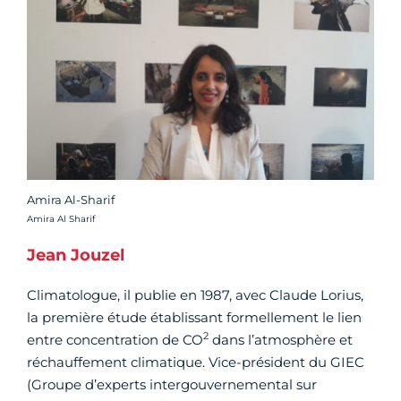
Amira Al-Sharif
Crédit photo :
Amira Al Sharif
Jean Jouzel
Climatologue, il publie en 1987, avec Claude Lorius,
la première étude établissant formellement le lien
2
entre concentration de CO
dans l’atmosphère et
réchauffement climatique. Vice-président du GIEC
(Groupe d’experts intergouvernemental sur