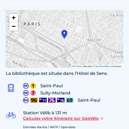
+
−
Leaflet
|
Map data ©
OpenStreetMap
contributors
La bibliothèque est située dans l'Hôtel de Sens.
Saint-Paul
Sully-Morland
Saint-Paul
Station Vélib à 131 m
Calculez votre itinéraire sur GéoVélo
Données Navitia / RATP / Opendata