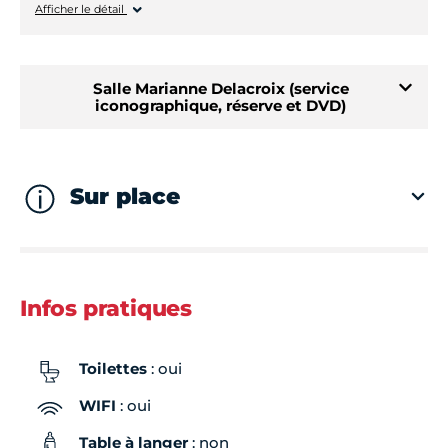
Samedi
Fermé
Afficher le détail
Mardi
Fermé
Salle Marianne Delacroix (service
Mercredi
Fermé
iconographique, réserve et DVD)
À partir du 20/08/2024
Jeudi
Fermé
Lundi
Fermé
Sur place
Vendredi
Fermé
Mardi
13h00 - 19h00
Samedi
Fermé
Infos pratiques
Mercredi
13h00 - 19h00
Dimanche
Fermé
Toilettes
: oui
Jeudi
13h00 - 19h00
WIFI
: oui
Vendredi
13h00 - 19h00
Table à langer
: non