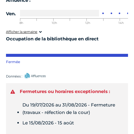
Affluence :
Ven.
8h
9h
10h
11h
12h
13h
14h
00-8h30
00-9h30
00-10h30
00-11h30
00-12h30
00-13h30
00-14h30
0
Afficher la semaine
Occupation de la bibliothèque en direct
Fermée
Données :
Fermetures ou horaires exceptionnels :
Du 19/07/2026 au 31/08/2026 - Fermeture
(travaux - réfection de la cour)
Le 15/08/2026 - 15 août
Lundi
Fermé