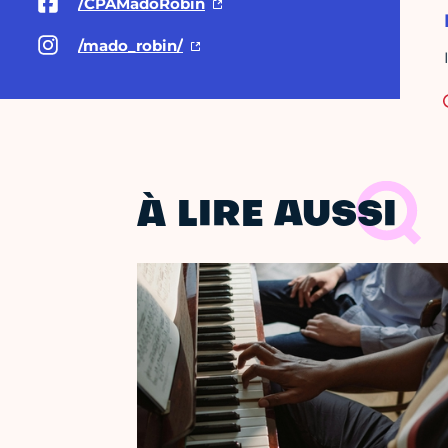
/CPAMadoRobin
/mado_robin/
À LIRE AUSSI