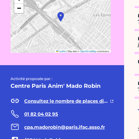
−
Leaflet
|
Map data ©
OpenStreetMap
contributors
Activité proposée par :
Centre Paris Anim' Mado Robin
Consultez le nombre de places disponibles
01 82 04 02 95
cpa.madorobin@paris.ifac.asso.fr