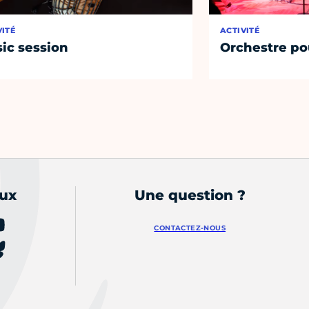
VITÉ
ACTIVITÉ
ic session
Orchestre po
aux
Une question ?
CONTACTEZ-NOUS