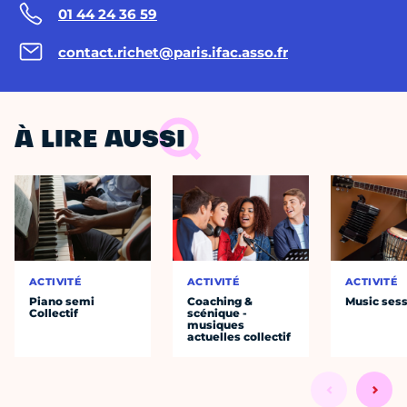
01 44 24 36 59
contact.richet@paris.ifac.asso.fr
À LIRE AUSSI
ACTIVITÉ
ACTIVITÉ
ACTIVITÉ
Piano semi
Coaching &
Music ses
Collectif
scénique -
musiques
actuelles collectif