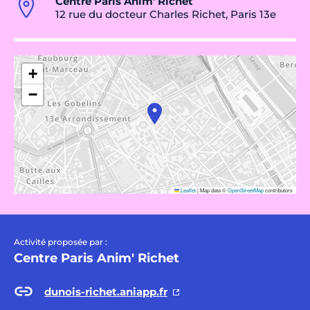
Centre Paris Anim' Richet
12 rue du docteur Charles Richet, Paris 13e
+
−
Leaflet
|
Map data ©
OpenStreetMap
contributors
Activité proposée par :
Centre Paris Anim' Richet
dunois-richet.aniapp.fr