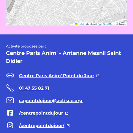
Leaflet
|
Map data ©
OpenStreetMap
contributors
Activité proposée par :
Centre Paris Anim' - Antenne Mesnil Saint
Didier
Centre Paris Anim' Point du Jour
01 47 55 82 71
capointdujour@actisce.org
/centrepointdujour
/centrepointdujour/