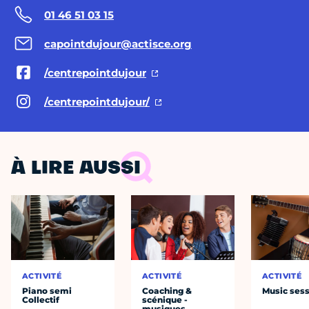
01 46 51 03 15
capointdujour@actisce.org
/centrepointdujour
/centrepointdujour/
À LIRE AUSSI
ACTIVITÉ
ACTIVITÉ
ACTIVITÉ
Piano semi
Coaching &
Music ses
Collectif
scénique -
musiques