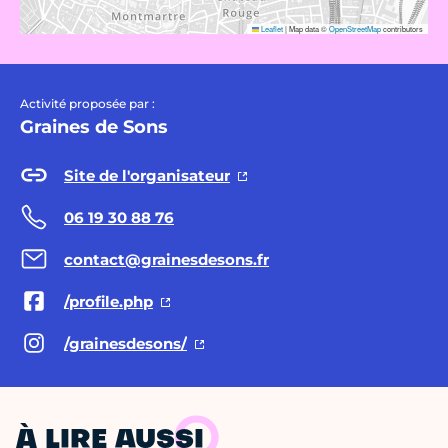
Leaflet
|
Map data ©
OpenStreetMap
contributors
Activité proposée par :
Graines de Sons
Site de l'organisateur
06 19 30 88 76
contact@grainesdesons.fr
/profile.php
/grainesdesons/
À LIRE AUSSI