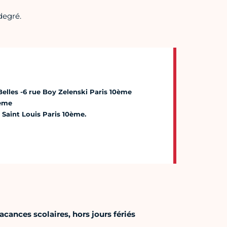
degré.
Belles -6 rue Boy Zelenski Paris 10ème
0ème
 Saint Louis Paris 10ème.
cances scolaires, hors jours fériés