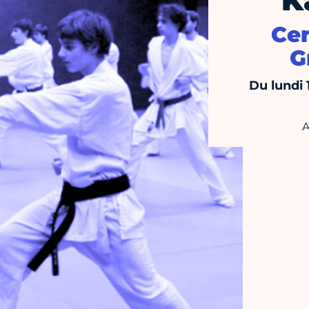
K
Cen
G
Du lundi 
A