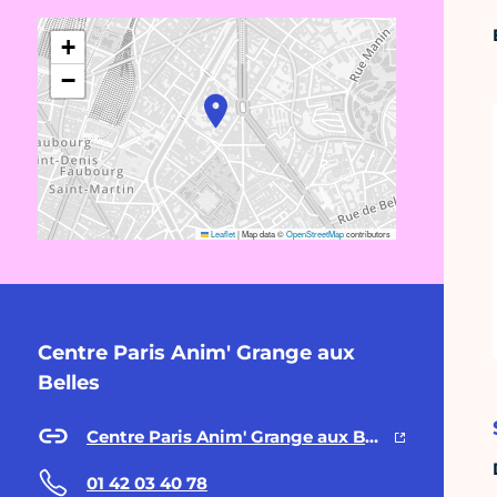
+
−
Leaflet
|
Map data ©
OpenStreetMap
contributors
Centre Paris Anim' Grange aux
Belles
Centre Paris Anim' Grange aux Belles
01 42 03 40 78