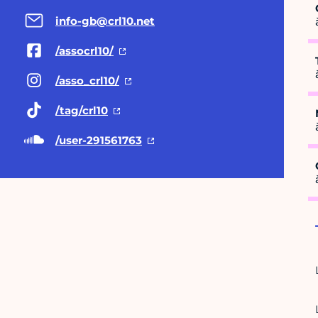
info-gb@crl10.net
/assocrl10/
/asso_crl10/
/tag/crl10
/user-291561763