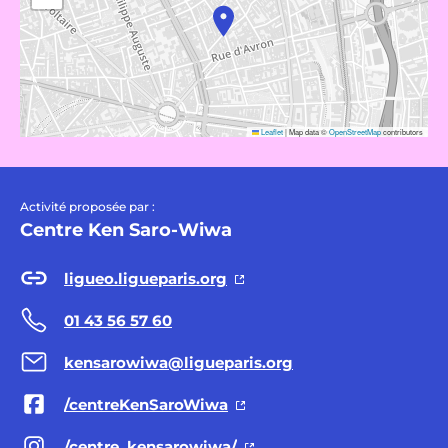
Leaflet
|
Map data ©
OpenStreetMap
contributors
Activité proposée par :
Centre Ken Saro-Wiwa
ligueo.ligueparis.org
01 43 56 57 60
kensarowiwa@ligueparis.org
/centreKenSaroWiwa
/centre_kensarowiwa/