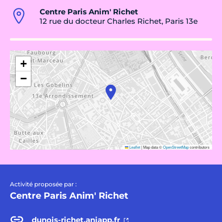
Centre Paris Anim' Richet
12 rue du docteur Charles Richet, Paris 13e
+
−
Leaflet
|
Map data ©
OpenStreetMap
contributors
Activité proposée par :
Centre Paris Anim' Richet
dunois-richet.aniapp.fr