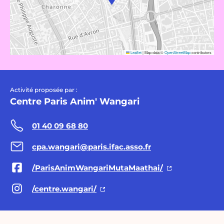
Leaflet
|
Map data ©
OpenStreetMap
contributors
Activité proposée par :
Centre Paris Anim' Wangari
01 40 09 68 80
cpa.wangari@paris.ifac.asso.fr
/ParisAnimWangariMutaMaathai/
/centre.wangari/