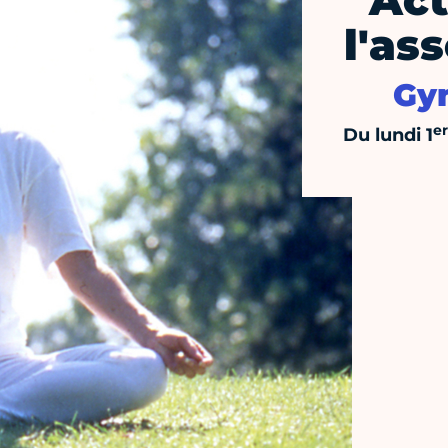
Act
l'as
Gym
er
Du lundi 1