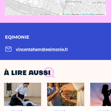
Leaflet
|
Map data ©
OpenStreetMap
contributors
EQIMONIE
vincentpham@eqimonie.fr
À LIRE AUSSI