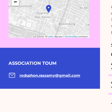
−
Leaflet
|
Map data ©
OpenStreetMap
contributors
ASSOCIATION TOUM
rodsphon.rassamy@gmail.com