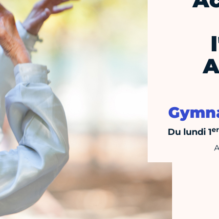
Ac
A
Gymna
er
Du lundi 1
A