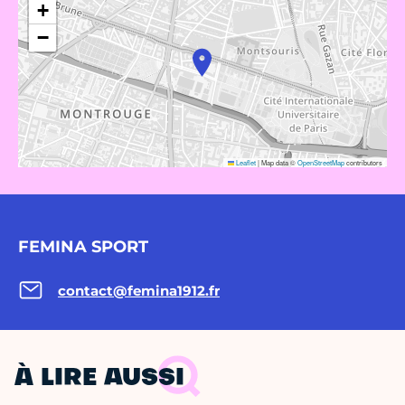
+
−
Leaflet
|
Map data ©
OpenStreetMap
contributors
FEMINA SPORT
contact@femina1912.fr
À LIRE AUSSI