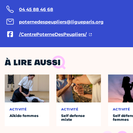
04 45 88 46 68
poternedespeupliers@ligueparis.org
/CentrePoterneDesPeupliers/
À LIRE AUSSI
ACTIVITÉ
ACTIVITÉ
ACTIVITÉ
Aikido femmes
Self defense
Self défen
mixte
femmes