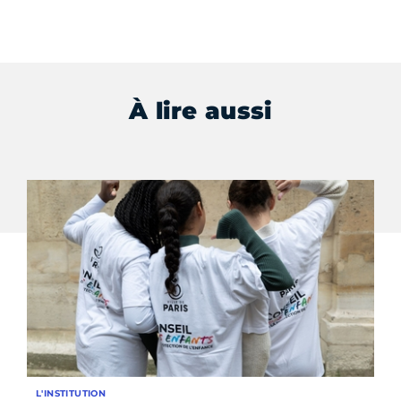
À lire aussi
L'INSTITUTION
SE