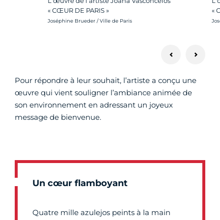
L'œuvre de l’artiste Joana Vasconcelos
L'
« CŒUR DE PARIS »
« 
Crédit photo :
Cré
Joséphine Brueder / Ville de Paris
Jos
Pour répondre à leur souhait, l’artiste a conçu une
œuvre qui vient souligner l’ambiance animée de
son environnement en adressant un joyeux
message de bienvenue.
Un cœur flamboyant
Quatre mille azulejos peints à la main