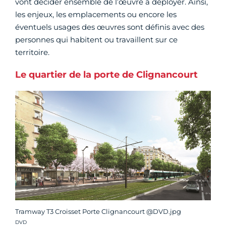
vont décider ensemble de l’œuvre à déployer. Ainsi,
les enjeux, les emplacements ou encore les
éventuels usages des œuvres sont définis avec des
personnes qui habitent ou travaillent sur ce
territoire.
Le quartier de la porte de Clignancourt
Tramway T3 Croisset Porte Clignancourt @DVD.jpg
Crédit photo :
DVD