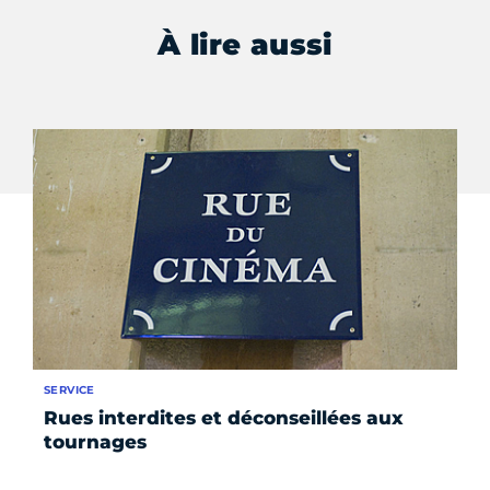
À lire aussi
SERVICE
SE
Rues interdites et déconseillées aux
D
tournages