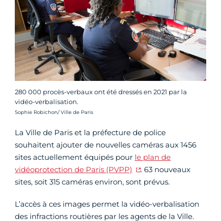
280 000 procès-verbaux ont été dressés en 2021 par la
vidéo-verbalisation.
Crédit photo :
Sophie Robichon/ Ville de Paris
La Ville de Paris et la préfecture de police
souhaitent ajouter de nouvelles caméras aux 1456
sites actuellement équipés pour
le plan de
vidéoprotection de Paris (PVPP)
. 63 nouveaux
sites, soit 315 caméras environ, sont prévus.
L’accès à ces images permet la vidéo-verbalisation
des infractions routières par les agents de la Ville.