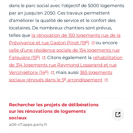
160 logements sociaux ont été rénovés rue du
Chevaleret et rue Cantagrel (13e)
Crédit photo :
Clement Dorval / Ville de Paris
La Ville accélère son plan de rénovation thermique
dans le parc social avec l'objectif de 5000 logements
par an jusqu'en 2050. Ces travaux permettent
d'améliorer la qualité de service et le confort des
locataires. De nombreux chantiers sont prévus,
telles que
la rénovation de 150 logements rue de la
e
Prévoyance et rue Gaston Pinot (19
)
ou encore
celle d’une résidence sociale de 154 logements rue
e