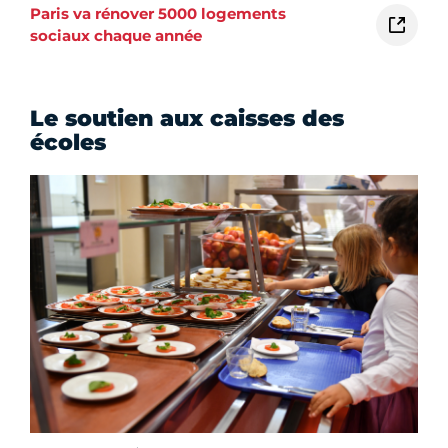
Falguière (15
)
. Citons également la
réhabilitation
de 314 logements rue Raymond Losserand et rue
e
Vercingétorix (14
)
, mais aussi
365 logements
e
sociaux rénovés dans le 5
arrondissement
.
Rechercher les projets de délibérations
sur les rénovations de logements
sociaux
a06-v7.apps.paris.fr
Paris va rénover 5000 logements
sociaux chaque année
Le soutien aux caisses des
écoles