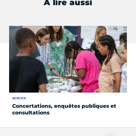
À lire aussi
SERVICE
FO
Concertations, enquêtes publiques et
Le
consultations