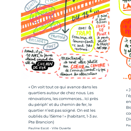
« On voit tout ce qui avance dans les
« 
quartiers autour de chez nous. Les
l’
rénovations, les commerces… Ici près
en
du périph’ et du chemin de fer, le
Br
quartier n’est pas soigné. On est les
co
oubliés du 15ème ! » (habitant, 1-3 av.
Di
Pte Brancion)
Cré
Pau
Crédit photo :
Pauline Escot - Ville Ouverte