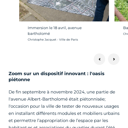
Immersion le 18 avril, avenue
Ba
bartholomé
Cré
Chr
Crédit photo :
Christophe Jacquet - Ville de Paris
Zoom sur un dispositif innovant : l'oasis
piétonne
De fin septembre à novembre 2024, une partie de
l'avenue Albert-Bartholomé était piétonnisée;
l'occasion pour la ville de tester de nouveaux usages
en installant différents modules et mobiliers urbains
et permettre l’appropriation de l’espace par les
habitant.es et associations du quartier durant l’été.