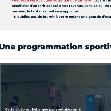
-
Pensez à faire calculer votre tranche tarifaire
avant l’i
bénéficier d’un tarif adapté à vos revenus. Sans calcul du 
parisien, le tarif maximal sera appliqué.
- N'oubliez pas de fournir à votre enfant une gourde d’eau
Une programmation sporti
Vidéo Youtube
Cette vidéo est hébergée par
youtube.com