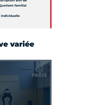
nscription afin de
Quotient familial
 individuelle
ve variée