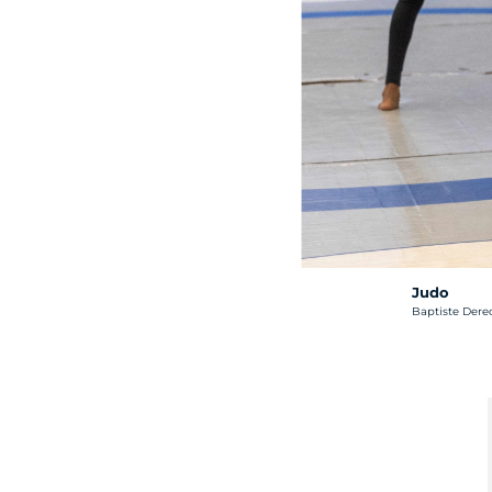
Judo
Crédit photo :
Baptiste Derec