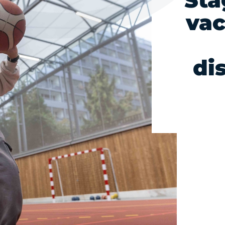
Sta
vac
di