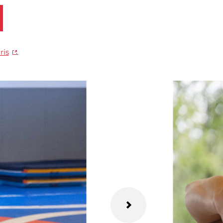
ris
.