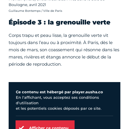
Boulogne, avril 2021
Crédit photo :
Guillaume Bontemps / Ville de Paris
Épisode 3 : la grenouille verte
Corps trapu et peau lisse, la grenouille verte vit
toujours dans l’eau ou à proximité. À Paris, dès le
mois de mars, son coassement qui résonne dans les
mares, rivières et étangs annonce le début de la
période de reproduction.
Ce contenu est hébergé par player.ausha.co
En l'affichant, vous acceptez ses conditions
d'utilisation
et les potentiels cookies déposés par ce site.
Afficher ce contenu