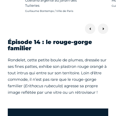
Mo
Goéland argenté au jardin des
Tuileries
Cré
Gui
Crédit photo :
Guillaume Bontemps / Ville de Paris
Épisode 14 : le rouge-gorge
familier
Rondelet, cette petite boule de plumes, dressée sur
ses fines pattes, exhibe son plastron rouge orangé à
tout intrus qui entre sur son territoire. Loin d'être
commode, il n’est pas rare que le rouge-gorge
familier (
Erithacus rubecula
) agresse sa propre
image reflétée par une vitre ou un rétroviseur !