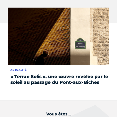
ACTUALITÉ
AC
« Terrae Solis », une œuvre révélée par le
La
soleil au passage du Pont-aux-Biches
li
Vous êtes...