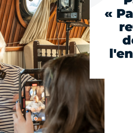
P
« Pa
re
d
l'e