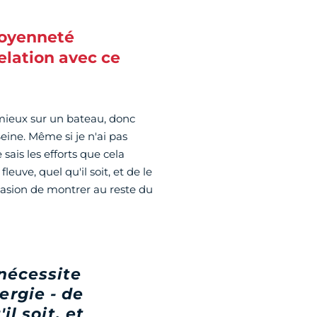
toyenneté
elation avec ce
 mieux sur un bateau, donc
eine. Même si je n'ai pas
e sais les efforts que cela
euve, quel qu'il soit, et de le
ccasion de montrer au reste du
 nécessite
ergie - de
il soit, et