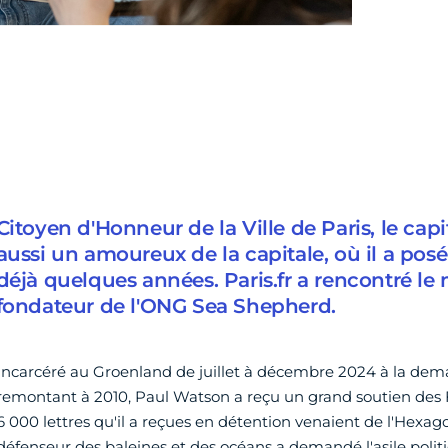
Citoyen d'Honneur de la Ville de Paris, le cap
aussi un amoureux de la capitale, où il a posé
déjà quelques années. Paris.fr a rencontré le m
fondateur de l'ONG Sea Shepherd.
Incarcéré au Groenland de juillet à décembre 2024 à la dem
remontant à 2010, Paul Watson a reçu un grand soutien des F
6 000 lettres qu'il a reçues en détention venaient de l'Hexago
défenseur des baleines et des océans a demandé l'asile polit