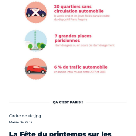
Cadre de vie.jpg
Crédit photo :
Mairie de Paris
La Fête du printemps sur les