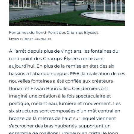
Fontaines du Rond-Point des Champs Elysées
Crédit photo :
Erwan et Ronan Bouroullec
À l’arrêt depuis plus de vingt ans, les fontaines du
rond-point des Champs-Élysées renaissent
aujourd’hui. En plus de la remise en état des six
bassins à l’abandon depuis 1998, la réalisation de ces
nouvelles fontaines a été confiée aux créateurs
Ronan et Erwan Bouroullec. Ces derniers ont
imaginé une création à la fois spectaculaire et
poétique, mêlant eau, lumière et mouvement. Les
six structures sont composées d’un mât central en
bronze de 13 mètres de haut sur lequel viennent
s’accrocher des bras haubanés, supportant un
ensemble de maillons lumineux en cristal le long